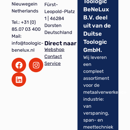
Toologic
Nieuwegein
Fürst-
BeNeLux
Netherlands
Leopold-Platz
B.V. deel
1 | 46284
Tel.: +31 (0)
uit van de
Dorsten
85.07 03 400
Deutschland
Duitse
Mail:
Toologic
Direct naar
info@toologic-
GmbH.
Webshop
benelux.nl
Contact
Wij leveren
Service
een
compleet
assortiment
voor de
metaalverwerkende
industrie:
van
verspaning,
span- en
meettechniek