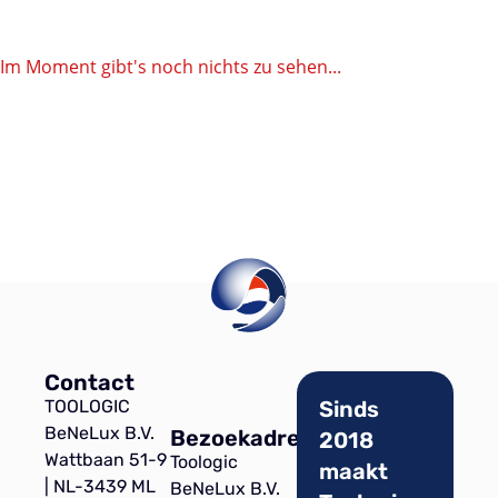
Im Moment gibt's noch nichts zu sehen...
Contact
TOOLOGIC
Sinds
BeNeLux B.V.
Bezoekadres
2018
Wattbaan 51-9
Toologic
maakt
| NL-3439 ML
BeNeLux B.V.