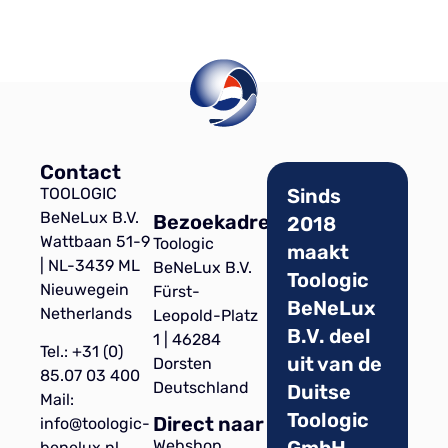
Contact
TOOLOGIC
Sinds
BeNeLux B.V.
Bezoekadres
2018
Wattbaan 51-9
Toologic
maakt
| NL-3439 ML
BeNeLux B.V.
Toologic
Nieuwegein
Fürst-
BeNeLux
Netherlands
Leopold-Platz
B.V. deel
1 | 46284
Tel.: +31 (0)
uit van de
Dorsten
85.07 03 400
Deutschland
Duitse
Mail:
Toologic
Direct naar
info@toologic-
GmbH.
Webshop
benelux.nl