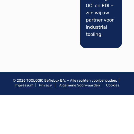
OCI en EDI –
zijn wij uw
partner voor
industrial
tooling.
© 2026 TOOLOGIC BeNeLux B.V. – Alle rechten voorbehouden. |
Impressum
|
Privacy
|
Algemene Voorwaarden
|
Cookies