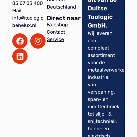
85.07 03 400
Deutschland
Duitse
Mail:
Toologic
Direct naar
info@toologic-
GmbH.
Webshop
benelux.nl
Contact
Wij leveren
Service
een
compleet
assortiment
voor de
metaalverwerkende
industrie:
van
verspaning,
span- en
meettechniek
tot slijp- &
snijtechniek,
hand- en
elektrisch