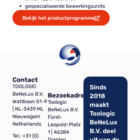
gespecialiseerde bewerkingsunits
Bekijk het productprogramma
Contact
TOOLOGIC
Sinds
BeNeLux B.V.
Bezoekadres
2018
Wattbaan 51-9
Toologic
maakt
| NL-3439 ML
BeNeLux B.V.
Toologic
Nieuwegein
Fürst-
BeNeLux
Netherlands
Leopold-Platz
B.V. deel
1 | 46284
Tel.: +31 (0)
uit van de
Dorsten