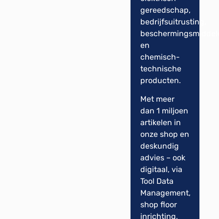
gereedschap,
bedrijfsuitrusting,
beschermingsmiddel
en
chemisch-
technische
producten.
Met meer
dan 1 miljoen
artikelen in
onze shop en
deskundig
advies – ook
digitaal, via
Tool Data
Management,
shop floor
inrichting,