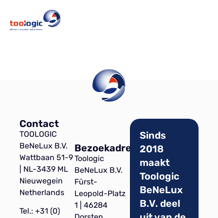
Contact
TOOLOGIC
Sinds
BeNeLux B.V.
Bezoekadres
2018
Wattbaan 51-9
Toologic
maakt
| NL-3439 ML
BeNeLux B.V.
Toologic
Nieuwegein
Fürst-
BeNeLux
Netherlands
Leopold-Platz
B.V. deel
1 | 46284
Tel.: +31 (0)
uit van de
Dorsten