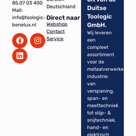
85.07 03 400
Deutschland
Duitse
Mail:
Toologic
Direct naar
info@toologic-
GmbH.
Webshop
benelux.nl
Contact
Wij leveren
Service
een
compleet
assortiment
voor de
metaalverwerkende
industrie:
van
verspaning,
span- en
meettechniek
tot slijp- &
snijtechniek,
hand- en
elektrisch