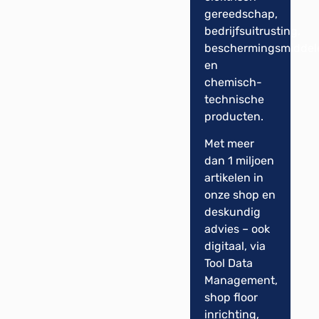
gereedschap,
bedrijfsuitrusting,
beschermingsmiddel
en
chemisch-
technische
producten.
Met meer
dan 1 miljoen
artikelen in
onze shop en
deskundig
advies – ook
digitaal, via
Tool Data
Management,
shop floor
inrichting,