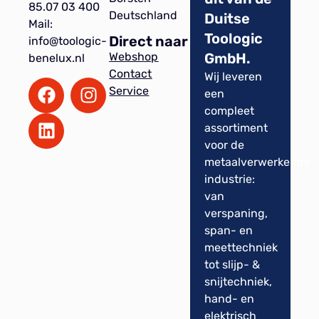
85.07 03 400
Deutschland
Duitse
Mail:
Toologic
Direct naar
info@toologic-
GmbH.
Webshop
benelux.nl
Contact
Wij leveren
Service
een
compleet
assortiment
voor de
metaalverwerkende
industrie:
van
verspaning,
span- en
meettechniek
tot slijp- &
snijtechniek,
hand- en
elektrisch