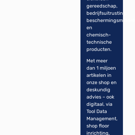
gereedschap,
bedrijfsuitrusting,
beschermingsmiddel
en
chemisch-
technische
producten.
Met meer
dan 1 miljoen
artikelen in
onze shop en
deskundig
advies – ook
digitaal, via
Tool Data
Management,
shop floor
inrichting,