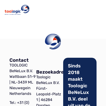
Contact
TOOLOGIC
Sinds
BeNeLux B.V.
Bezoekadres
2018
Wattbaan 51-9
Toologic
maakt
| NL-3439 ML
BeNeLux B.V.
Toologic
Nieuwegein
Fürst-
BeNeLux
Netherlands
Leopold-Platz
B.V. deel
1 | 46284
Tel.: +31 (0)
uit van de
Dorsten