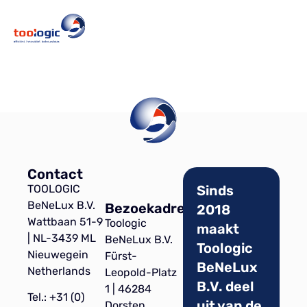
Contact
TOOLOGIC
Sinds
BeNeLux B.V.
Bezoekadres
2018
Wattbaan 51-9
Toologic
maakt
| NL-3439 ML
BeNeLux B.V.
Toologic
Nieuwegein
Fürst-
BeNeLux
Netherlands
Leopold-Platz
B.V. deel
1 | 46284
Tel.: +31 (0)
uit van de
Dorsten