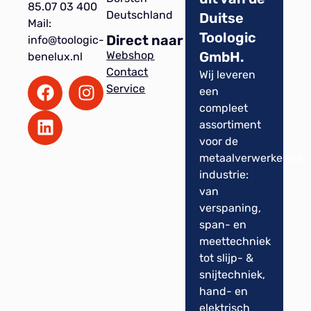
85.07 03 400
Deutschland
Duitse
Mail:
Toologic
Direct naar
info@toologic-
GmbH.
Webshop
benelux.nl
Contact
Wij leveren
Service
een
compleet
assortiment
voor de
metaalverwerkende
industrie:
van
verspaning,
span- en
meettechniek
tot slijp- &
snijtechniek,
hand- en
elektrisch