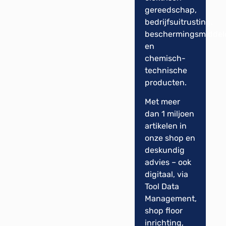
gereedschap,
bedrijfsuitrusting,
beschermingsmiddel
en
chemisch-
technische
producten.
Met meer
dan 1 miljoen
artikelen in
onze shop en
deskundig
advies – ook
digitaal, via
Tool Data
Management,
shop floor
inrichting,