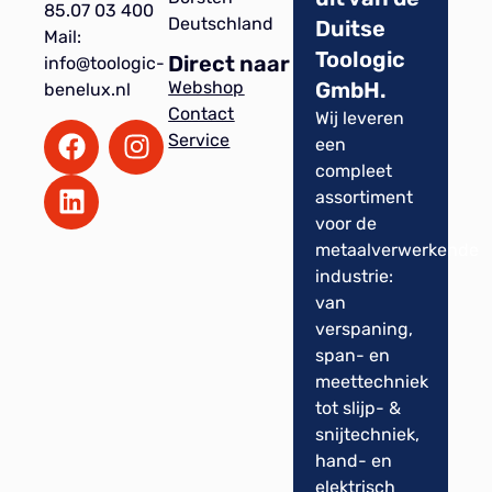
85.07 03 400
Deutschland
Duitse
Mail:
Toologic
Direct naar
info@toologic-
GmbH.
Webshop
benelux.nl
Contact
Wij leveren
Service
een
compleet
assortiment
voor de
metaalverwerkende
industrie:
van
verspaning,
span- en
meettechniek
tot slijp- &
snijtechniek,
hand- en
elektrisch