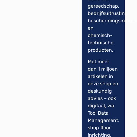
gereedschap,
bedrijfsuitrusting,
beschermingsmiddel
en
chemisch-
technische
producten.
Met meer
dan 1 miljoen
artikelen in
onze shop en
deskundig
advies – ook
digitaal, via
Tool Data
Management,
shop floor
inrichting,