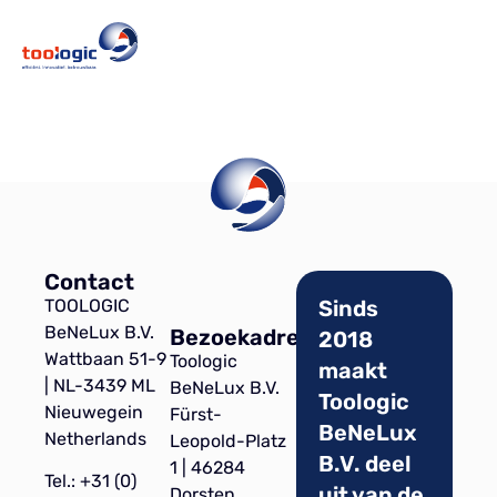
Contact
TOOLOGIC
Sinds
BeNeLux B.V.
Bezoekadres
2018
Wattbaan 51-9
Toologic
maakt
| NL-3439 ML
BeNeLux B.V.
Toologic
Nieuwegein
Fürst-
BeNeLux
Netherlands
Leopold-Platz
B.V. deel
1 | 46284
Tel.: +31 (0)
uit van de
Dorsten