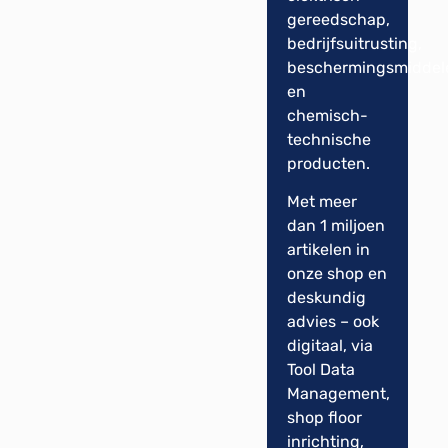
gereedschap,
bedrijfsuitrusting,
beschermingsmiddel
en
chemisch-
technische
producten.
Met meer
dan 1 miljoen
artikelen in
onze shop en
deskundig
advies – ook
digitaal, via
Tool Data
Management,
shop floor
inrichting,