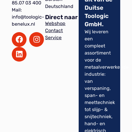
85.07 03 400
Deutschland
Duitse
Mail:
Toologic
Direct naar
info@toologic-
GmbH.
Webshop
benelux.nl
Contact
Wij leveren
Service
een
compleet
assortiment
voor de
metaalverwerkende
industrie:
van
verspaning,
span- en
meettechniek
tot slijp- &
snijtechniek,
hand- en
elektrisch