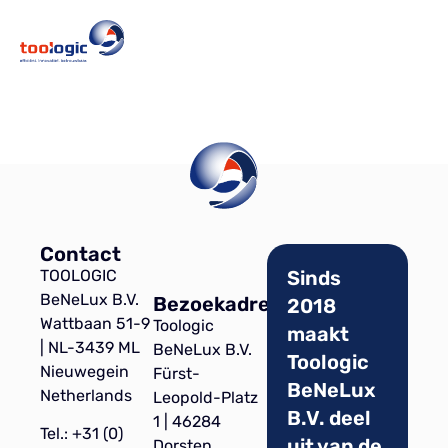
Contact
TOOLOGIC
Sinds
BeNeLux B.V.
Bezoekadres
2018
Wattbaan 51-9
Toologic
maakt
| NL-3439 ML
BeNeLux B.V.
Toologic
Nieuwegein
Fürst-
BeNeLux
Netherlands
Leopold-Platz
B.V. deel
1 | 46284
Tel.: +31 (0)
uit van de
Dorsten